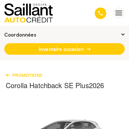
Coordonnées
Fermé : Ouverture
-
Inventaire occasion
3001, avenue Kepler, Québec
(Québec) G1X 3V4
418 659-6431
PROMOTIONS
Corolla Hatchback SE Plus
2026