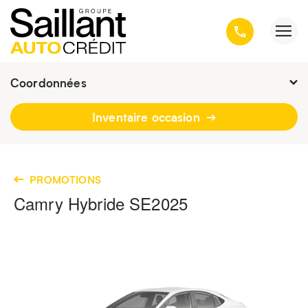
Coordonnées
Fermé :
9h - 16h30
Inventaire occasion
3001, avenue Kepler, Québec
(Québec) G1X 3V4
418 659-6431
PROMOTIONS
Camry Hybride SE
2025