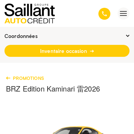
Coordonnées
Fermé : Ouverture
-
Inventaire occasion
3001, avenue Kepler, Québec
(Québec) G1X 3V4
418 659-6431
PROMOTIONS
BRZ Edition Kaminari 雷
2026