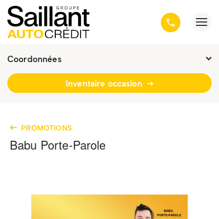
Coordonnées
Présentement ouvert jusqu'à
16h30
Inventaire occasion
3001, avenue Kepler, Québec
(Québec) G1X 3V4
418 659-6431
PROMOTIONS
Babu Porte-Parole