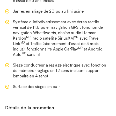
d’essai de 3 ans inclus)
Jantes en alliage de 20 po au fini usiné
Système d’infodivertissement avec écran tactile
vertical de 11,6 po et navigation GPS : fonction de
navigation What3words, chaîne audio Harman
MD
MD
Kardon
, radio satellite SiriusXM
avec Travel
MD
Link
et Traffic (abonnement d’essai de 3 mois
MD
inclus), fonctionnalité Apple CarPlay
et Android
MC
Auto
sans fil
Siège conducteur à réglage électrique avec fonction
de mémoire (réglage en 12 sens incluant support
lombaire en 4 sens)
Surface des sièges en cuir
Détails de la promotion