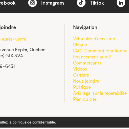
cebook
Instagram
Tiktok
joindre
Navigation
Véhicules d’occasion
e après-vente
Blogue
avenue Kepler, Québec
FAQ: Comment fonctionne 
c) G1X 3V4
financement auto?
Commerçants
59-6431
Vidéos
Carrière
Nous joindre
Politique
Avis légal sur la réparabilité
Plan du site
ultez la
politique de confidentialité.