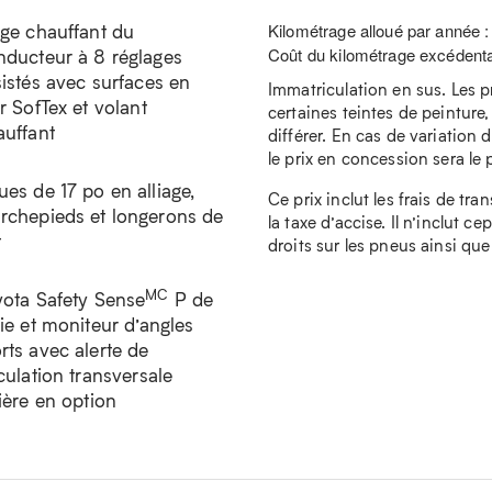
ège chauffant du
Kilométrage alloué par année 
Coût du kilométrage excédenta
nducteur à 8 réglages
sistés avec surfaces en
Immatriculation en sus. Les p
r SofTex et volant
certaines teintes de peinture,
auffant
différer. En cas de variation d
le prix en concession sera le pr
es de 17 po en alliage,
Ce prix inclut les frais de tra
rchepieds et longerons de
la taxe d’accise. Il n’inclut c
t
droits sur les pneus ainsi que
MC
yota Safety Sense
P de
ie et moniteur d’angles
rts avec alerte de
culation transversale
ière en option