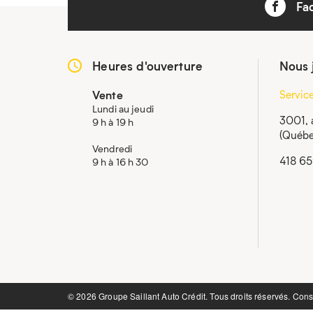
Fa
Heures d'ouverture
Nous 
Vente
Servic
Lundi au jeudi
3001, 
9 h à 19 h
(Québe
Vendredi
418 6
9 h à 16 h 30
©️ 2026 Groupe Saillant Auto Crédit. Tous droits réservés. Cons