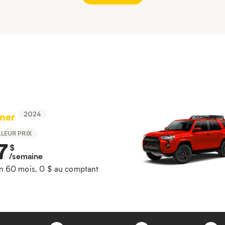
ner
2024
LLEUR PRIX
7
$
/semaine
n 60 mois, 0 $ au comptant