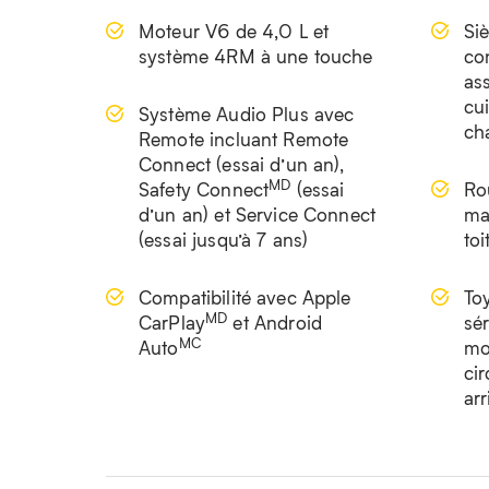
Moteur V6 de 4,0 L et
Si
système 4RM à une touche
co
as
cui
Système Audio Plus avec
ch
Remote incluant Remote
Connect (essai d’un an),
MD
Safety Connect
(essai
Rou
d’un an) et Service Connect
ma
(essai jusqu’à 7 ans)
toi
Compatibilité avec Apple
To
MD
CarPlay
et Android
sér
MC
Auto
mo
cir
arr