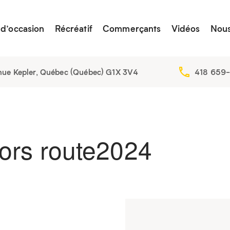
 d’occasion
Récréatif
Commerçants
Vidéos
Nous
nue Kepler, Québec (Québec) G1X 3V4
418 659
rs route
2024