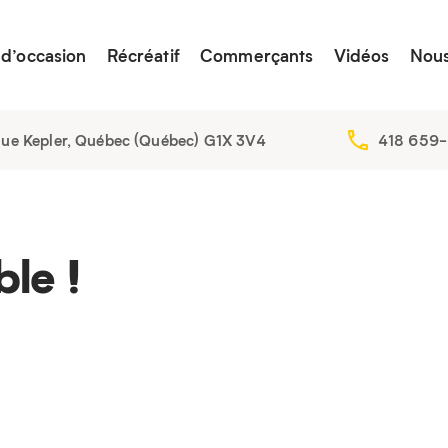
 d’occasion
Récréatif
Commerçants
Vidéos
Nous
nue Kepler, Québec (Québec) G1X 3V4
418 659-
le !