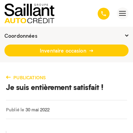
Coordonnées
Fermé : Ouverture
-
Inventaire occasion
3001, avenue Kepler, Québec
(Québec) G1X 3V4
418 659-6431
PUBLICATIONS
Je suis entièrement satisfait !
30 mai 2022
Publié le