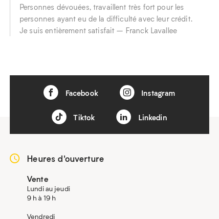
Personnes dévouées, travaillent très fort pour les
personnes ayant eu de la difficulté avec leur crédit.
Je suis entièrement satisfait – Franck Lavallee
Facebook
Instagram
Tiktok
Linkedin
Heures d'ouverture
Vente
Lundi au jeudi
9 h à 19 h
Vendredi