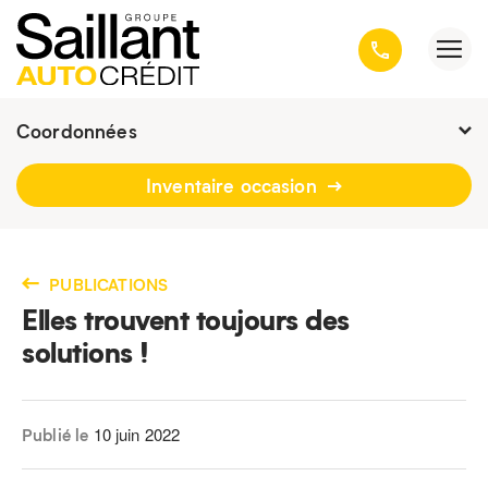
Coordonnées
Fermé :
9h - 19h
Inventaire occasion
3001, avenue Kepler, Québec
(Québec) G1X 3V4
418 659-6431
PUBLICATIONS
Elles trouvent toujours des
solutions !
10 juin 2022
Publié le